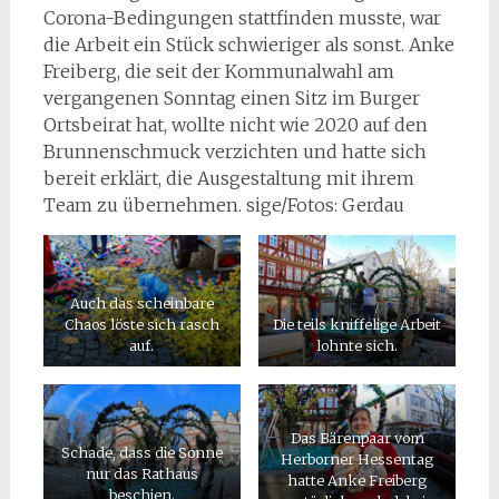
Corona-Bedingungen stattfinden musste, war
die Arbeit ein Stück schwieriger als sonst. Anke
Freiberg, die seit der Kommunalwahl am
vergangenen Sonntag einen Sitz im Burger
Ortsbeirat hat, wollte nicht wie 2020 auf den
Brunnenschmuck verzichten und hatte sich
bereit erklärt, die Ausgestaltung mit ihrem
Team zu übernehmen. sige/Fotos: Gerdau
Auch das scheinbare
Chaos löste sich rasch
Die teils kniffelige Arbeit
auf.
lohnte sich.
Das Bärenpaar vom
Schade, dass die Sonne
Herborner Hessentag
nur das Rathaus
hatte Anke Freiberg
beschien.