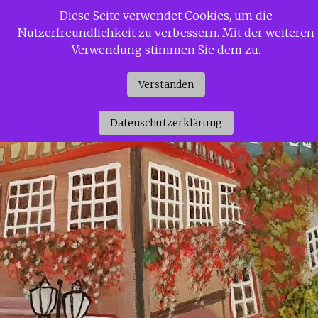
Zum
Diese Seite verwendet Cookies, um die
Siggi Gerdaus Welt
Inhalt
Nutzerfreundlichkeit zu verbessern. Mit der weiteren
springen
Verwendung stimmen Sie dem zu.
Verstanden
Datenschutzerklärung